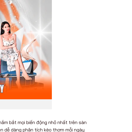
nắm bắt mọi biến động nhỏ nhất trên sàn
iên dễ dàng phân tích kèo thơm mỗi ngày