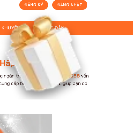
ĐĂNG KÝ
ĐĂNG NHẬP
KHUYẾN MÃI
HƯỚNG DẪN
 Hấp Dẫn Nhất
g ngàn trận đấu. Nhà cái uy tín
QS88
vốn
 cung cấp bảng tỷ lệ kèo sớm giúp bạn có