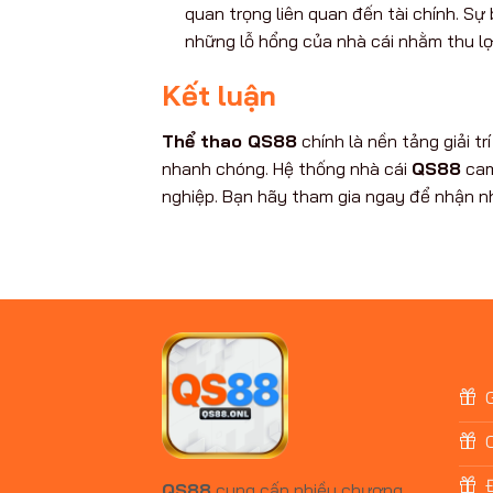
quan trọng liên quan đến tài chính. Sự
những lỗ hổng của nhà cái nhằm thu lợ
Kết luận
Thể thao QS88
chính là nền tảng giải t
nhanh chóng. Hệ thống nhà cái
QS88
cam
nghiệp. Bạn hãy tham gia ngay để nhận nh
QS88
cung cấp nhiều chương