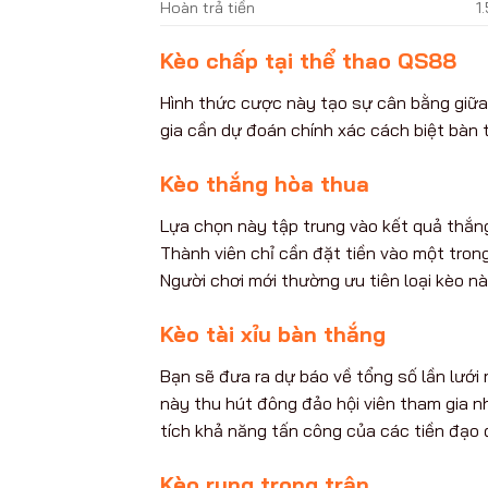
Hoàn trả tiền
1
Kèo chấp tại thể thao QS88
Hình thức cược này tạo sự cân bằng giữa
gia cần dự đoán chính xác cách biệt bàn 
Kèo thắng hòa thua
Lựa chọn này tập trung vào kết quả thắn
Thành viên chỉ cần đặt tiền vào một tron
Người chơi mới thường ưu tiên loại kèo nà
Kèo tài xỉu bàn thắng
Bạn sẽ đưa ra dự báo về tổng số lần lưới 
này thu hút đông đảo hội viên tham gia nh
tích khả năng tấn công của các tiền đạo
Kèo rung trong trận