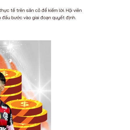
ực tế trên sân cỏ để kiếm lời. Hội viên
đấu bước vào giai đoạn quyết định.