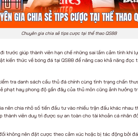
Chuyên gia chia sẻ tips cược tại thể thao QS88
đi trước giúp thành viên hạn chế những sai lầm cảm tính khi
ật kiến thức về bóng đá tại QS88 để nâng cao khả năng đọc 
n kiểm tra danh sách cầu thủ đá chính cùng tình trạng chấn th
thẻ phạt hay phong độ gần đây của thủ môn cũng ảnh hưởng t
a nên chia nhỏ số tiền đầu tư vào nhiều trận đấu khác nhau th
 thành viên duy trì được sự an toàn cho tài khoản cá nhân đồn
 đối không nên đặt cược theo cảm xúc hoặc bị tác động bởi đ