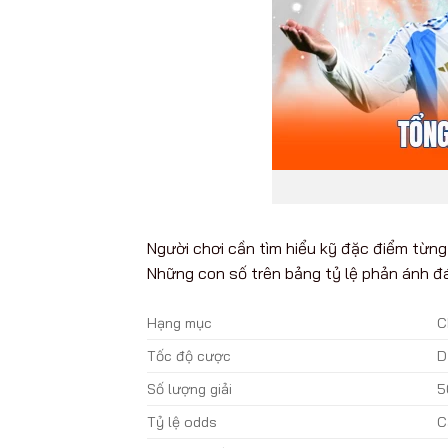
Người chơi cần tìm hiểu kỹ đặc điểm từng 
Những con số trên bảng tỷ lệ phản ánh đán
Hạng mục
C
Tốc độ cược
D
Số lượng giải
5
Tỷ lệ odds
C