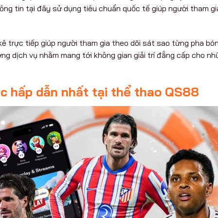
ông tin tại đây sử dụng tiêu chuẩn quốc tế giúp người tham gia
ê trực tiếp giúp người tham gia theo dõi sát sao từng pha b
lượng dịch vụ nhằm mang tới không gian giải trí đẳng cấp cho
c hấp dẫn nhất tại thể thao QS88